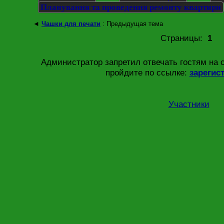
Планування та проведення ремонту квартири
◄
Чашки для печати
: Предыдущая тема
Страницы:
1
Администратор запретил отвечать гостям на 
пройдите по ссылке:
зарегис
Участники