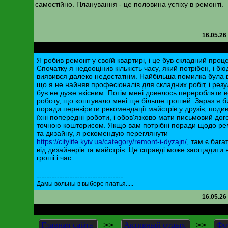
самостійно. Планування - це половина успіху в ремонті.
16.05.26
RE: Планування та проведення ремонту квартири
Я робив ремонт у своїй квартирі, і це був складний проце
Спочатку я недооцінив кількість часу, який потрібен, і б
виявився далеко недостатнім. Найбільша помилка була в
що я не найняв професіоналів для складних робіт, і резу
був не дуже якісним. Потім мені довелось переробляти 
роботу, що коштувало мені ще більше грошей. Зараз я б
поради перевірити рекомендації майстрів у друзів, поди
їхні попередні роботи, і обов'язково мати письмовий дого
точною кошторисом. Якщо вам потрібні поради щодо ре
та дизайну, я рекомендую переглянути
https://citylife.kyiv.ua/category/remont-i-dyzajn/
, там є бага
від дизайнерів та майстрів. Це справді може заощадити 
гроші і час.
----------------------------------
Дамы вольны в выборе платья.....
16.05.26
RE: Планування та проведення ремонту квартири
>>
>>
Главная сайта
Активный отдых
Фо