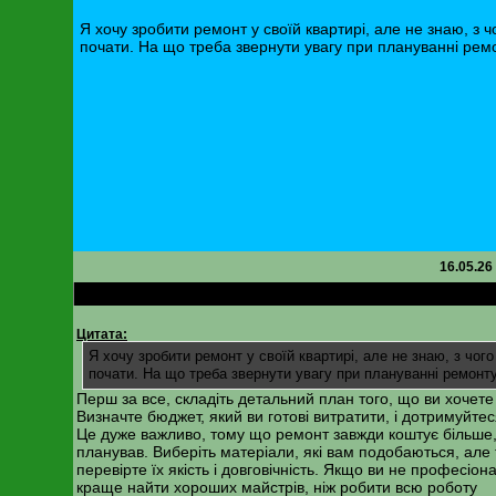
Я хочу зробити ремонт у своїй квартирі, але не знаю, з ч
почати. На що треба звернути увагу при плануванні рем
16.05.26
RE: Планування та проведення ремонту квартири
Цитата:
Я хочу зробити ремонт у своїй квартирі, але не знаю, з чого
почати. На що треба звернути увагу при плануванні ремонт
Перш за все, складіть детальний план того, що ви хочете
Визначте бюджет, який ви готові витратити, і дотримуйтес
Це дуже важливо, тому що ремонт завжди коштує більше,
планував. Виберіть матеріали, які вам подобаються, але
перевірте їх якість і довговічність. Якщо ви не професіона
краще найти хороших майстрів, ніж робити всю роботу