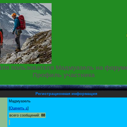
ля пользователя Мадмуазель на форум
Профиль участника
Регистрационная информация
Мадмуазель
[
Оценить ±
]
всего сообщений:
88