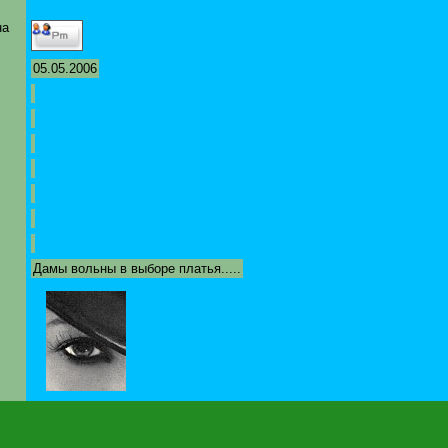
на
05.05.2006
Дамы вольны в выборе платья.....