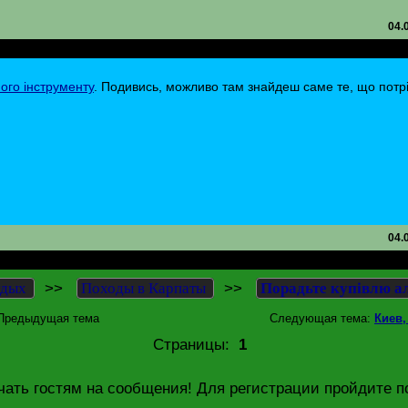
04.
ту в Києві
ого інструменту
. Подивись, можливо там знайдеш саме те, що потр
04.
ту в Києві
>>
>>
тдых
Походы в Карпаты
Порадьте купівлю ал
Предыдущая тема
Следующая тема:
Киев,
Страницы:
1
чать гостям на сообщения! Для регистрации пройдите п