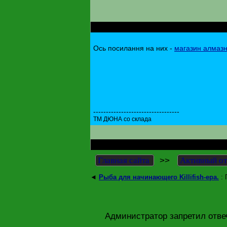
RE: Порадьте купівлю алмазного інструмен
Ось посилання на них -
магазин алмазн
----------------------------------
ТМ ДЮНА со склада
RE: Порадьте купівлю алмазного інструмен
>>
Главная сайта
Активный о
◄
Рыба для начинающего Killifish-ера.
: 
Администратор запретил отве