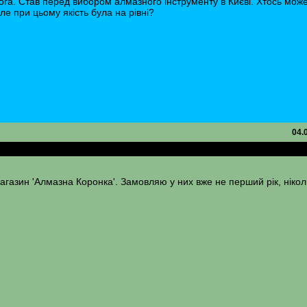
ога. Став перед вибором алмазного інструменту в Києві. Хтось мож
е при цьому якість була на рівні?
04.
ту в Києві
газин 'Алмазна Коронка'. Замовляю у них вже не перший рік, нікол