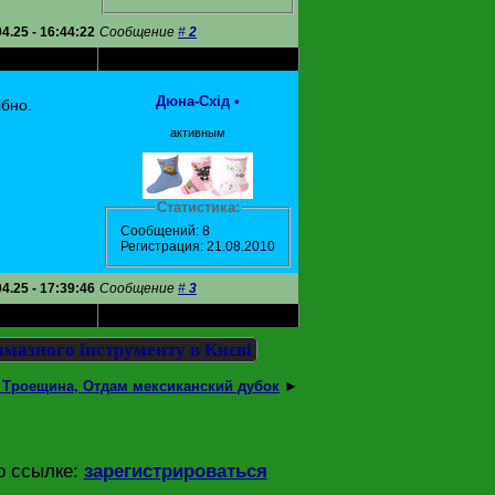
04.25 - 16:44:22
Сообщение
#
2
Дюна-Схід
•
ібно.
активным
Статистика:
Сообщений: 8
Регистрация: 21.08.2010
04.25 - 17:39:46
Сообщение
#
3
мазного інструменту в Києві
 Троещина, Отдам мексиканский дубок
►
о ссылке:
зарегистрироваться