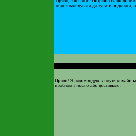
Привіт, спільното! Потрібна ваша допом
порекомендувати де купити недорого, ал
RE: Порадьте купівлю алмазного інструмен
Привіт! Я рекомендую глянути онлайн-ма
проблем з якістю або доставкою.