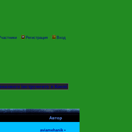
Участники
Регистрация
Вход
мазного інструменту в Києві
Автор
aviamehanik
•