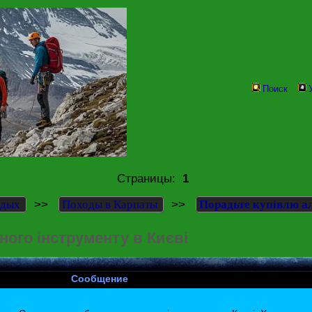
Поиск
Страницы:
1
>>
>>
тдых
Походы в Карпаты
Порадьте купівлю ал
ого інструменту в Києві
Сообщение