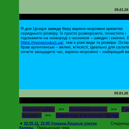
05.01.26
RE: Креветки для салату Цезар
Я для Цезаря завжди беру варено-морожені креветки
середнього розміру. Їх просто розморозити, почистити і
підсмажити на сковороді з часником – швидко і смачно. 
https://moreproduct.ua/
, там є різні види та розміри. Оста
брав аргентинські – великі, м'ясисті, ідеально для салаті
хочете заощадити час, варено-морожені – найкращий ва
05.01.26
RE: Креветки для салату Цезар
>>
>>
Главная сайта
Активный отдых
Га
>>
Украине
Креветки для салату Цезар
◄
02.09.12. 22:00,Украина,Хищные улитки
Следующа
Хелены
: Предыдущая тема