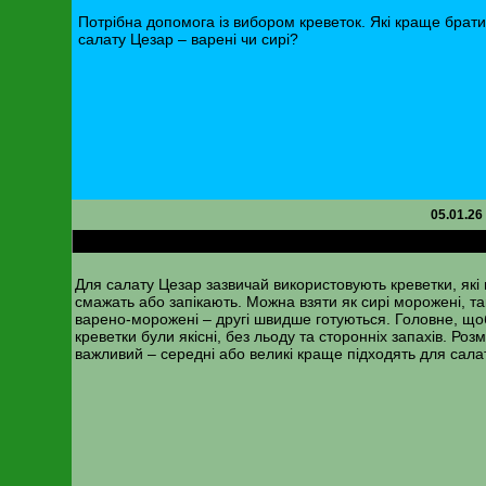
Потрібна допомога із вибором креветок. Які краще брат
салату Цезар – варені чи сирі?
05.01.26
RE: Креветки для салату Цезар
Для салату Цезар зазвичай використовують креветки, які 
смажать або запікають. Можна взяти як сирі морожені, так
варено-морожені – другі швидше готуються. Головне, що
креветки були якісні, без льоду та сторонніх запахів. Розм
важливий – середні або великі краще підходять для салат