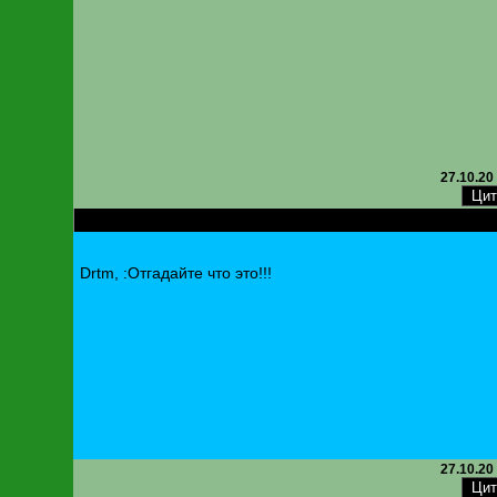
27.10.20
RE: Толщина металла кузова
Drtm, :Отгадайте что это!!!
27.10.20