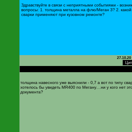
Здравствуйте в связи с неприятными событиями - возни
вопросы: 1. толщина металла на флю/Меган 3? 2. какой
сварки применяют при кузовном ремонте?
27.10.20
RE: Толщина металла кузова
толщина навесного уже выяснили - 0,7 а вот по типу сва
хотелось бы увидеть MR400 по Мегану....ни у кого нет эт
документа?