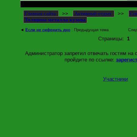
RE: Толщина металла кузова
>>
>>
Главная сайта
Активный отдых
Сп
Толщина металла кузова
◄
Если не сифонить дно
: Предыдущая тема
Сле
Страницы:
1
Администратор запретил отвечать гостям на 
пройдите по ссылке:
зарегис
Участники