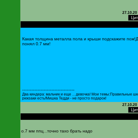
27.10.20
RE: Толщина металла кузова
Какая толщина металла пола и крыши подскажите пож!
понял 0.7 мм!
----------------------------------
Два киндера: мальчик и еще ... девочка! Мои темы:Правильные ш
рюкзаки есть!Мишка Тедди - не просто подарок!
27.10.20
RE: Толщина металла кузова
о.7 мм ппц...точно тахо брать надо