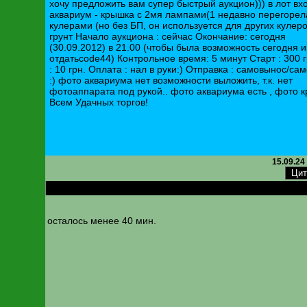
хочу предложить вам супер быстрый аукцион))) в лот вхо
аквариум - крышка с 2мя лампами(1 недавно перегорел
кулерами (но без БП, он используется для других кулеров
грунт Начало аукциона : сейчас Окончание: сегодня
(30.09.2012) в 21.00 (чтобы была возможность сегодня и
отдатьcode44) Контрольное время: 5 минут Старт : 300 
: 10 грн. Оплата : нал в руки:) Отправка : самовынос/са
:) фото аквариума нет возможности выложить, т.к. нет
фотоаппарата под рукой.. фото аквариума есть , фото к
Всем Удачных торгов!
15.09.24
RE: 30.09.12 - Украина, Киев - Аквариум, крышка и грунт
осталось менее 40 мин.