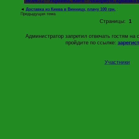
30.09.12 - Украина, Киев - Аквариум, крышка 
◄
Доставка из Киева в Винницу, плачу 100 грн.
:
Предыдущая тема
Страницы:
1
Администратор запретил отвечать гостям на 
пройдите по ссылке:
зарегис
Участники