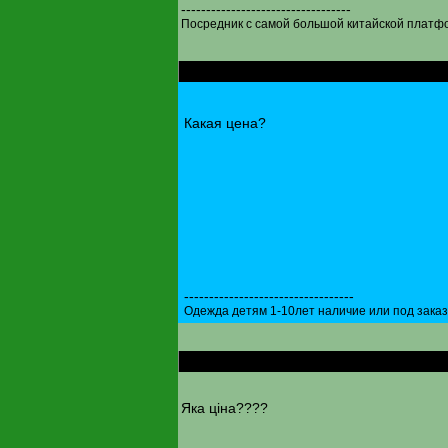
----------------------------------
Посредник с самой большой китайской платфо
RE: твіни Blizzard Origin 2010-2011 171 cm
Какая цена?
----------------------------------
Одежда детям 1-10лет наличие или под заказ !
RE: твіни Blizzard Origin 2010-2011 171 cm
Яка ціна????