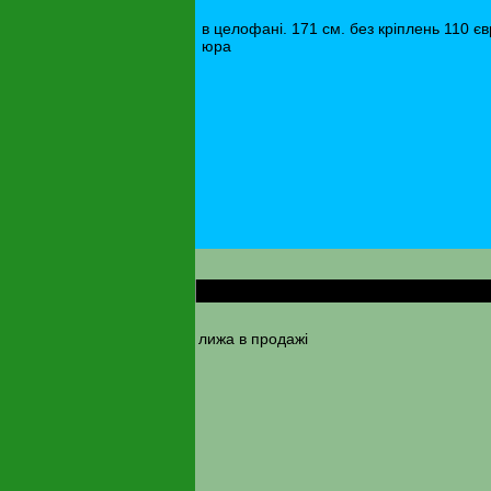
в целофані. 171 см. без кріплень 110 є
юра
RE: твіни Blizzard Origin 2010-2011 171 cm
лижа в продажі