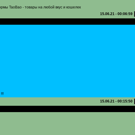
рмы ТаоВао - товары на любой вкус и кошелек
15.06.21 - 00:06:59
 нові дешево
!!
15.06.21 - 00:15:50
 нові дешево