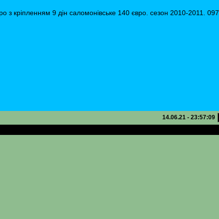
вро з кріпленням 9 дін саломонівське 140 євро. сезон 2010-2011. 09
14.06.21 - 23:57:09
 нові дешево