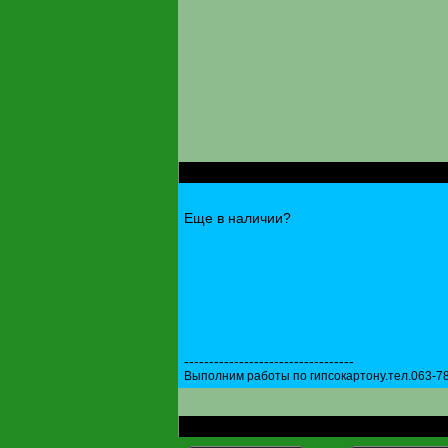
RE: твіни Blizzard Origin 2010-2011 171 cm
Еще в наличии?
----------------------------------
Выполним работы по гипсокартону.тел.063-7
RE: твіни Blizzard Origin 2010-2011 171 cm