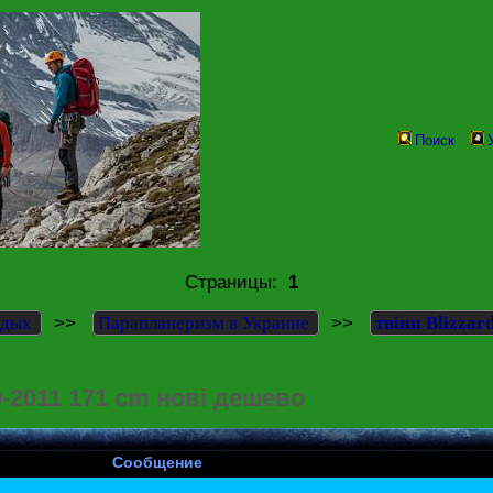
Поиск
Страницы:
1
>>
>>
тдых
Парапланеризм в Украине
твіни Blizzar
10-2011 171 cm нові дешево
Сообщение