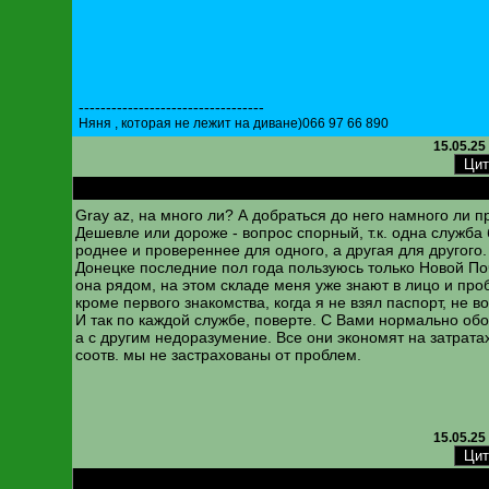
----------------------------------
Няня , которая не лежит на диване)066 97 66 890
15.05.25
RE: Новая почта. Изменена нумерация складов
Gray az, на много ли? А добраться до него намного ли 
Дешевле или дороже - вопрос спорный, т.к. одна служба 
роднее и провереннее для одного, а другая для другого.
Донецке последние пол года пользуюсь только Новой Почт
она рядом, на этом складе меня уже знают в лицо и про
кроме первого знакомства, когда я не взял паспорт, не в
И так по каждой службе, поверте. С Вами нормально об
а с другим недоразумение. Все они экономят на затрата
соотв. мы не застрахованы от проблем.
15.05.25
RE: Новая почта. Изменена нумерация складов