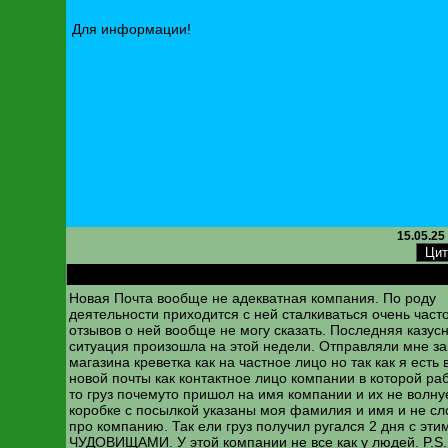
Для информации!
15.05.25
RE: Новая почта. Изменена нумерация складов
Новая Почта вообще не адекватная компания. По роду
деятельности приходится с ней сталкиваться очень част
отзывов о ней вообще не могу сказать. Последняя казус
ситуация произошла на этой недели. Отправляли мне за
магазина креветка как на частное лицо но так как я есть 
новой почты как контактное лицо компании в которой ра
то груз почемуто пришол на имя компании и их не волнуе
коробке с посылкой указаны моя фамилия и имя и не сл
про компанию. Так ели груз получил ругался 2 дня с эти
ЧУДОВИЩАМИ. У этой компании не все как у людей. P.S.