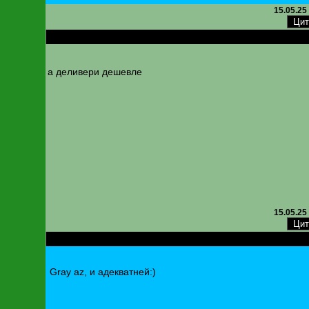
15.05.25
RE: Новая почта. Изменена нумерация складов
а деливери дешевле
15.05.25
RE: Новая почта. Изменена нумерация складов
Gray az, и адекватней:)