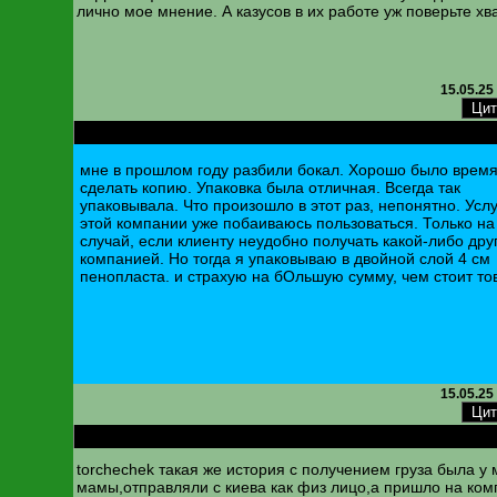
лично мое мнение. А казусов в их работе уж поверьте хв
15.05.25
RE: Новая почта. Изменена нумерация складов
мне в прошлом году разбили бокал. Хорошо было врем
сделать копию. Упаковка была отличная. Всегда так
упаковывала. Что произошло в этот раз, непонятно. Усл
этой компании уже побаиваюсь пользоваться. Только на
случай, если клиенту неудобно получать какой-либо дру
компанией. Но тогда я упаковываю в двойной слой 4 см
пенопласта. и страхую на бОльшую сумму, чем стоит то
15.05.25
RE: Новая почта. Изменена нумерация складов
torchechek такая же история с получением груза была у
мамы,отправляли с киева как физ лицо,а пришло на ко