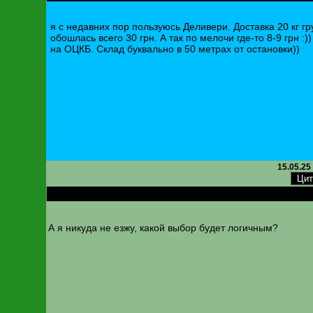
я с недавних пор пользуюсь Деливери. Доставка 20 кг гр
обошлась всего 30 грн. А так по мелочи где-то 8-9 грн :))
на ОЦКБ. Склад буквально в 50 метрах от остановки))
15.05.25
RE: Новая почта. Изменена нумерация складов
А я никуда не езжу, какой выбор будет логичным?