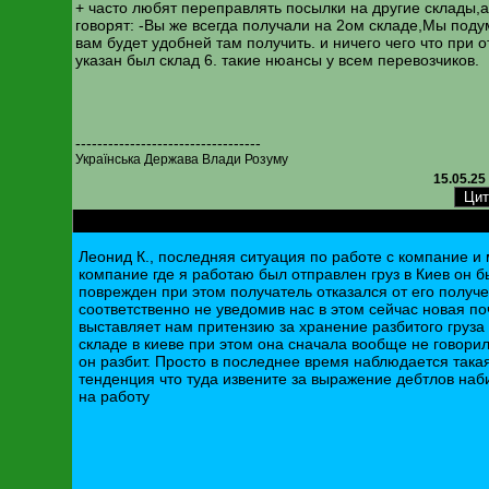
+ часто любят переправлять посылки на другие склады,
говорят: -Вы же всегда получали на 2ом складе,Мы под
вам будет удобней там получить. и ничего чего что при 
указан был склад 6. такие нюансы у всем перевозчиков.
----------------------------------
Українська Держава Влади Розуму
15.05.25
RE: Новая почта. Изменена нумерация складов
Леонид К., последняя ситуация по работе с компание и
компание где я работаю был отправлен груз в Киев он б
поврежден при этом получатель отказался от его получ
соответственно не уведомив нас в этом сейчас новая по
выставляет нам притензию за хранение разбитого груза
складе в киеве при этом она сначала вообще не говорил
он разбит. Просто в последнее время наблюдается така
тенденция что туда извените за выражение дебтлов на
на работу