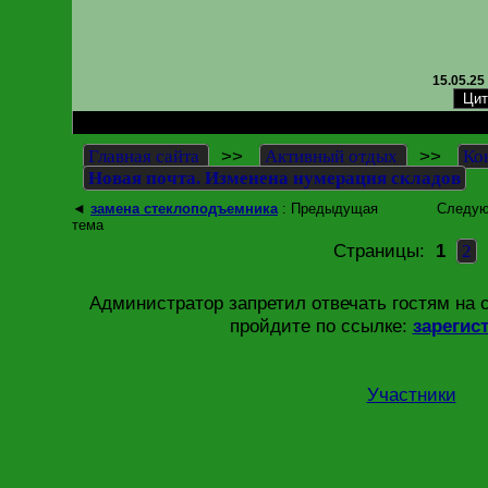
15.05.25
RE: Новая почта. Изменена нумерация складов
>>
>>
Главная сайта
Активный отдых
Ко
Новая почта. Изменена нумерация складов
◄
замена стеклоподъемника
: Предыдущая
Следую
тема
Страницы:
1
2
Администратор запретил отвечать гостям на 
пройдите по ссылке:
зарегис
Участники