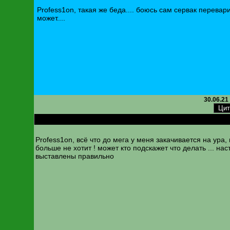
Profess1on, такая же беда.... боюсь сам сервак перевар
может....
30.06.21
RE: mp3, wav и тд. Проблема с загрузкой!
Profess1on, всё что до мега у меня закачивается на ура, 
больше не хотит ! может кто подскажет что делать ... нас
выставлены правильно