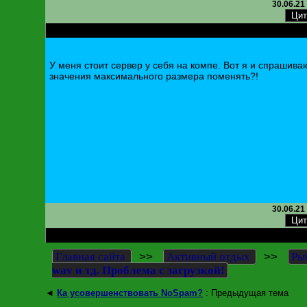
30.06.21
RE: mp3, wav и тд. Проблема с загрузкой!
У меня стоит сервер у себя на компе. Вот я и спрашиваю
значения максимального размера поменять?!
30.06.21
RE: mp3, wav и тд. Проблема с загрузкой!
>>
>>
Главная сайта
Активный отдых
Ры
wav и тд. Проблема с загрузкой!
◄
Ка усовершенствовать NoSpam?
: Предыдущая тема