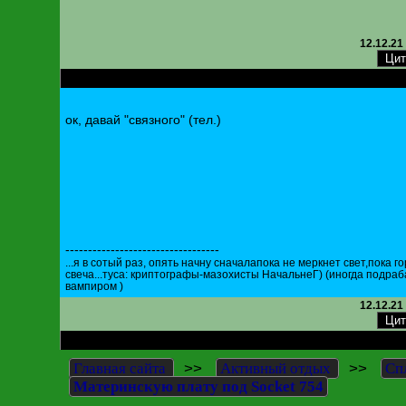
12.12.21
RE: Материнскую плату под Socket 754
ок, давай "связного" (тел.)
----------------------------------
...я в сотый раз, опять начну сначалапока не меркнет свет,пока г
свеча...туса: криптографы-мазохисты НачальнеГ) (иногда подра
вампиром )
12.12.21
RE: Материнскую плату под Socket 754
>>
>>
Главная сайта
Активный отдых
Сп
Материнскую плату под Socket 754