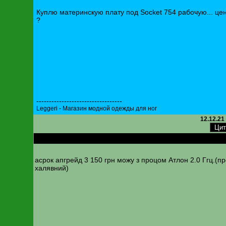
Куплю материнскую плату под Socket 754 рабочую... це
?
----------------------------------
Leggeri - Магазин модной одежды для ног
12.12.21
RE: Материнскую плату под Socket 754
асрок апгрейд 3 150 грн можу з процом Атлон 2.0 Ггц.(п
халявний)