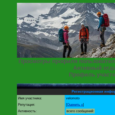
Просмотры профиля пользователя
Активный отд
Профиль участ
Регистрационная инфо
Имя участника:
velomoto
Репутация:
[
Оценить ±
]
Активность:
всего сообщений: