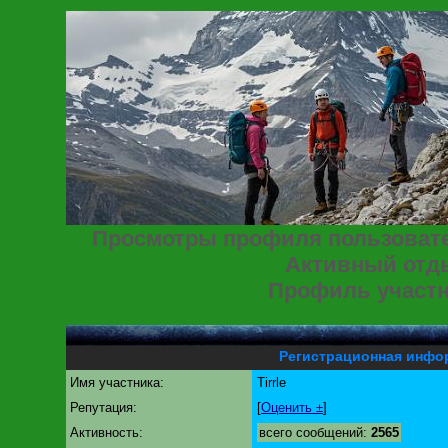
Просмотры профиля пользовател
Активный отд
Профиль участ
Регистрационная инфо
Имя участника:
Tirrle
Репутация:
[
Оценить ±
]
Активность:
всего сообщений:
2565