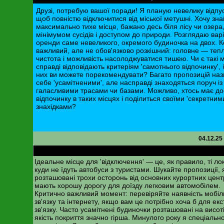
Друзі, потребую вашої поради! Я планую невелику відпус
щоб повністю відключитися від міської метушні. Хочу зна
максимально тихе місце, бажано десь біля лісу чи озера,
мінімумом сусідів і доступом до природи. Розглядаю вар
оренди саме невеликого, окремого будиночка на двох. 
важливий, але не обов'язково розкішний: головне — теп
чистота і можливість насолоджуватися тишею. Чи є такі мі
справді відповідають критеріям 'самотнього відпочинку', і 
них ви можете порекомендувати? Багато пропозицій на
себе 'усамітненими', але насправді знаходяться поруч із
галасливими трасами чи базами. Можливо, хтось має до
відпочинку в таких місцях і поділиться своїми 'секретним
знахідками?
04.12.25
RE: Затишний відпочинок у горах на двох
Ідеальне місце для 'відключення' — це, як правило, ті лок
куди не їдуть автобуси з туристами. Шукайте пропозиції, я
розташовані трохи осторонь від основних курортних центр
мають хорошу дорогу для доїзду легковим автомобілем.
Критично важливий момент: перевіряйте наявність мобіл
зв'язку та інтернету, якщо вам це потрібно хоча б для ек
зв'язку. Часто усамітнені будиночки розташовані на висоті
якість покриття значно гірша. Минулого року я спеціальн