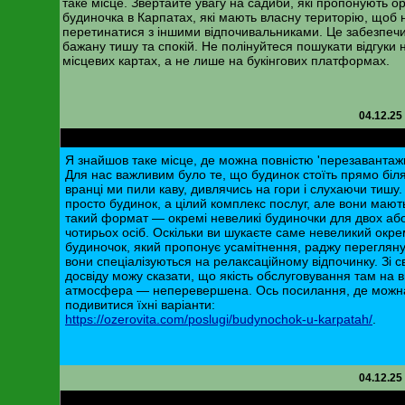
таке місце. Звертайте увагу на садиби, які пропонують о
будиночка в Карпатах, які мають власну територію, щоб 
перетинатися з іншими відпочивальниками. Це забезпеч
бажану тишу та спокій. Не полінуйтеся пошукати відгуки 
місцевих картах, а не лише на букінгових платформах.
04.12.25
RE: Затишний відпочинок у горах на двох
Я знайшов таке місце, де можна повністю 'перезавантаж
Для нас важливим було те, що будинок стоїть прямо біля 
вранці ми пили каву, дивлячись на гори і слухаючи тишу.
просто будинок, а цілий комплекс послуг, але вони мают
такий формат — окремі невеликі будиночки для двох аб
чотирьох осіб. Оскільки ви шукаєте саме невеликий окр
будиночок, який пропонує усамітнення, раджу перегляну
вони спеціалізуються на релаксаційному відпочинку. Зі с
досвіду можу сказати, що якість обслуговування там на ви
атмосфера — неперевершена. Ось посилання, де можн
подивитися їхні варіанти:
https://ozerovita.com/poslugi/budynochok-u-karpatah/
.
04.12.25
RE: Затишний відпочинок у горах на двох