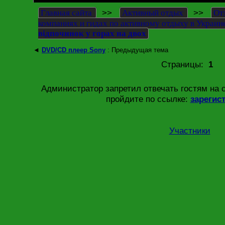
>>
>>
Главная сайта
Активный отдых
От
компаниях и гидах по активному отдыху в Украин
відпочинок у горах на двох
◄
DVD/CD плеер Sony
: Предыдущая тема
Страницы:
1
Администратор запретил отвечать гостям на 
пройдите по ссылке:
зарегис
Участники