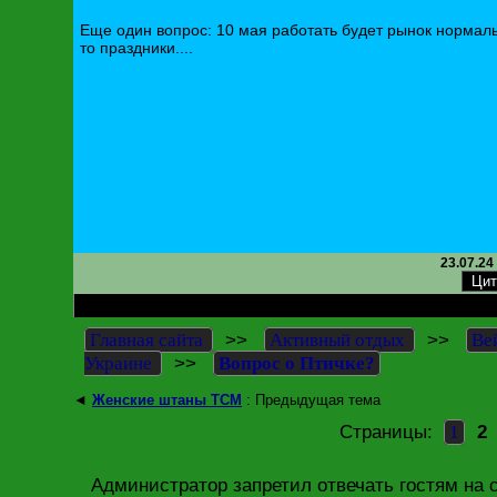
Еще один вопрос: 10 мая работать будет рынок нормал
то праздники....
23.07.24
RE: Вопрос о Птичке?
>>
>>
Главная сайта
Активный отдых
Ве
>>
Украине
Вопрос о Птичке?
◄
Женские штаны ТСМ
: Предыдущая тема
Страницы:
2
1
Администратор запретил отвечать гостям на 